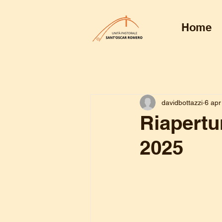
Home
davidbottazzi
6 apr
Riapertur
2025