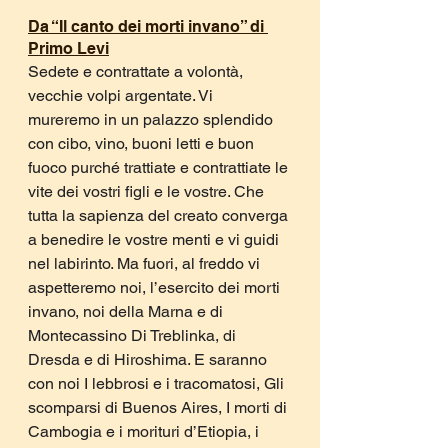
Da “Il canto dei morti invano” di 
Primo Levi
Sedete e contrattate a volontà, 
vecchie volpi argentate. Vi 
mureremo in un palazzo splendido 
con cibo, vino, buoni letti e buon 
fuoco purché trattiate e contrattiate le 
vite dei vostri figli e le vostre. Che 
tutta la sapienza del creato converga 
a benedire le vostre menti e vi guidi 
nel labirinto. Ma fuori, al freddo vi 
aspetteremo noi, l’esercito dei morti 
invano, noi della Marna e di 
Montecassino Di Treblinka, di 
Dresda e di Hiroshima. E saranno 
con noi I lebbrosi e i tracomatosi, Gli 
scomparsi di Buenos Aires, I morti di 
Cambogia e i morituri d’Etiopia, i 