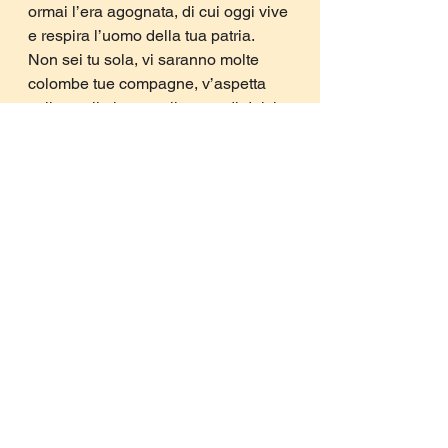
ormai l’era agognata, di cui oggi vive 
e respira l’uomo della tua patria.
Non sei tu sola, vi saranno molte 
colombe tue compagne, v’aspetta 
sulla soglia lontana il cuore di dolci 
amici.
Vola nel purpureo tramonto, nel 
soffocante fumo delle officine, nei 
quartieri dei negri e sulle azzurre 
acque del Gange.
Uomo del mio tempo di Salvatore 
Quasimodo
Sei ancora quello della pietra e della 
fionda, uomo del mio tempo. Eri 
nella carlinga, con le ali maligne, le 
meridiane di morte, - t’ho visto – 
dentro il carro di fuoco, alle forche, 
alle ruote di tortura. T’ho visto: eri tu, 