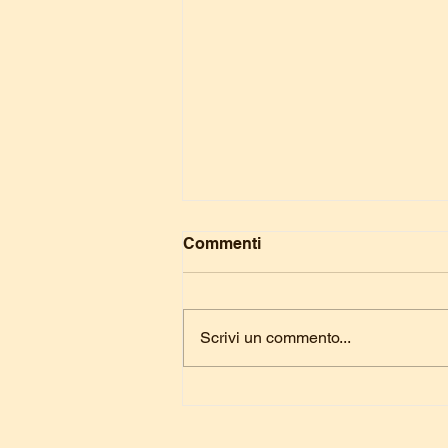
Commenti
Scrivi un commento...
[Evento passato] Gita
Assisi