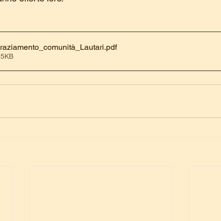
graziamento_comunità_Lautari
.pdf
05KB