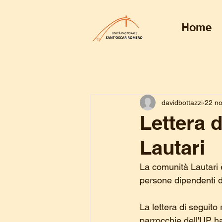
Home
davidbottazzi
22 n
Lettera 
Lautari
La comunità Lautari è
persone dipendenti d
La lettera di seguito
parrocchie dell'UP ha