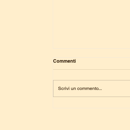
Commenti
Scrivi un commento...
[Evento passato] Gita
Assisi