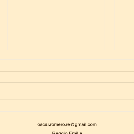
[Evento passato]
[Eve
Compleanno Don Lorenzo
Pres
Bon
oscar.romero.re@gmail.com
Reggio Emilia